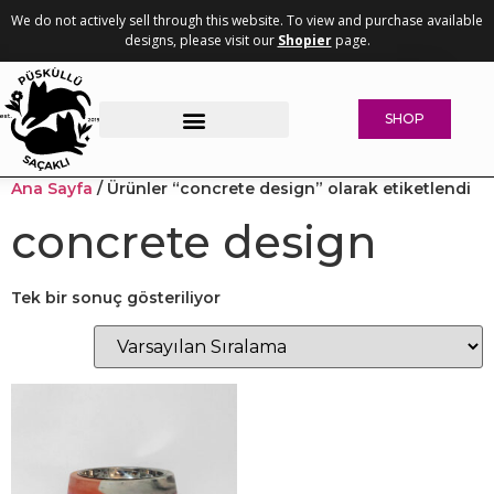
We do not actively sell through this website. To view and purchase available
designs, please visit our
Shopier
page.
SHOP
Woven Collection
Why Whisker-Friendly?
Concrete Pet Bowls
Ana Sayfa
/ Ürünler “concrete design” olarak etiketlendi
concrete design
Tek bir sonuç gösteriliyor